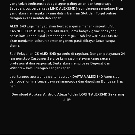
yang telah berlisensi sebagai agen paling aman dan terpercaya.
Sebagai situs terpercaya
LINK ALEXIS4D
Hadir dengan segudang fitur
yang akan memanjakan kamu dalam bermain Slot dan Togel online
dengan akses mudah dan cepat.
ALEXIS4D
juga menyediakan berbagai game menarik seperti LIVE
CASINO, SPORTBOOK, TEMBAK IKAN, Serta banyak game seru yang
harus kamu coba. Soal kemenangan ?? gak usah khawatir.
ALEXIS4D
akan menjamin seluruh kemenanganmu pasti dibayar lunas tanpa
drama.
Soal Pelayanan
CS ALEXIS4D
ga perlu di ragukan. Dengan pelayanan 24
jam nonstop Customer Service kami siap melayani kamu secara
profesional dan responsif, Serta akan memproses Deposit dan
Withdraw kamu dengan sangat cepat.
Jadi tunggu apa lagi ga perlu ragu yuk
DAFTAR ALEXIS4D
Agen slot
dan togel online terpercaya sekarangjuga dan dapatkan Bonus sertiap
hari
Download Aplikasi Android Alexis4d dan
LOGIN ALEXIS4D
Sekarang
juga.