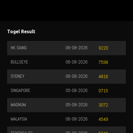
Togel Result
HK SIANG
06-08-2026
9220
BULLSEYE
06-08-2026
7598
SYDNEY
06-08-2026
4816
SINGAPORE
05-08-2026
0715
MAGNUM
05-08-2026
3072
MALAYSIA
06-08-2026
4549