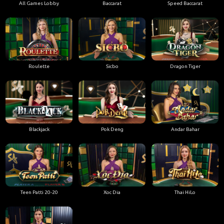
All Games Lobby
Baccarat
Speed Baccarat
Roulette
Sicbo
Dragon Tiger
Blackjack
Pok Deng
Andar Bahar
Teen Patti 20-20
Xoc Dia
Thai HiLo