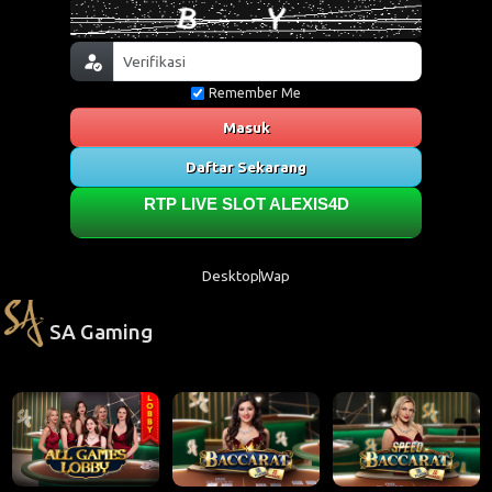
Remember Me
Masuk
Daftar Sekarang
RTP LIVE SLOT ALEXIS4D
Desktop
Wap
SA Gaming