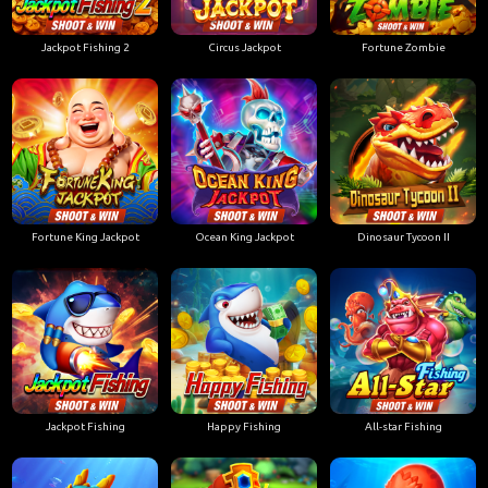
Jackpot Fishing 2
Circus Jackpot
Fortune Zombie
Fortune King Jackpot
Ocean King Jackpot
Dinosaur Tycoon II
Jackpot Fishing
Happy Fishing
All-star Fishing