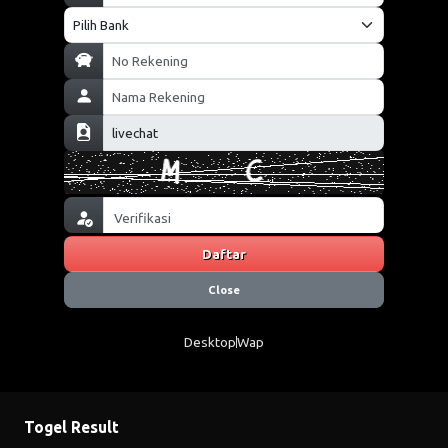
Daftar
Close
Desktop
Wap
Togel Result